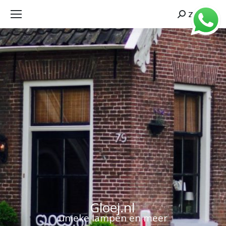
Zoeken
Search:
Gloej.nl
unieke lampen en meer