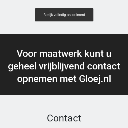
heeft
Bekijk volledig assortiment
meerdere
variaties.
Deze
optie
kan
Voor maatwerk kunt u
gekozen
geheel vrijblijvend contact
worden
opnemen met Gloej.nl
op
de
productpagina
Contact