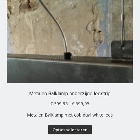
variaties.
Deze
optie
kan
gekozen
worden
op
de
productpagina
Metalen Balklamp onderzijde ledstrip
Prijsklasse:
€
399,95
-
€
599,95
€ 399,95
Metalen Balklamp met cob dual white leds
tot
€ 599,95
Dit
Opties selecteren
product