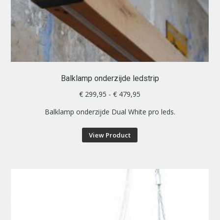
worden
op
de
productpagina
Balklamp onderzijde ledstrip
Prijsklasse:
€
299,95
-
€
479,95
€ 299,95
Balklamp onderzijde Dual White pro leds.
tot
€ 479,95
Dit
View Product
product
heeft
meerdere
variaties.
Deze