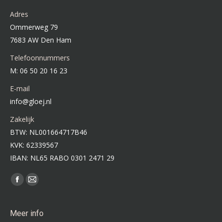
Adres
Ommerweg 79
7683 AW Den Ham
Telefoonnummers
M: 06 50 20 16 23
E-mail
info@gloej.nl
Zakelijk
BTW: NL001664717B46
KVK: 62339567
IBAN: NL65 RABO 0301 2471 29
Vind ons op:
Facebook
Mail
page
page
opens
opens
Meer info