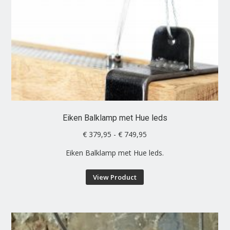
optie
kan
gekozen
worden
op
de
productpagina
Eiken Balklamp met Hue leds
Prijsklasse:
€
379,95
-
€
749,95
€ 379,95
Eiken Balklamp met Hue leds.
tot
€ 749,95
Dit
View Product
product
heeft
meerdere