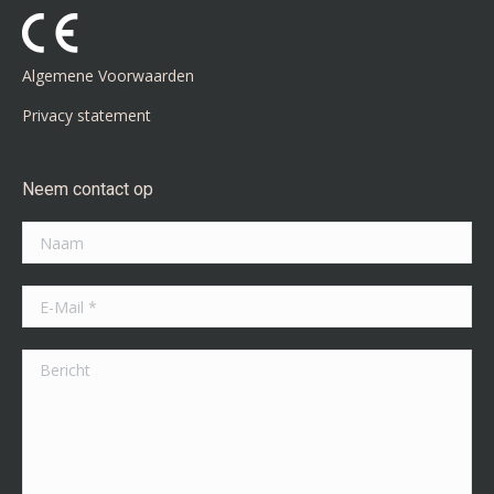
in
in
new
new
window
window
Algemene Voorwaarden
Privacy statement
Neem contact op