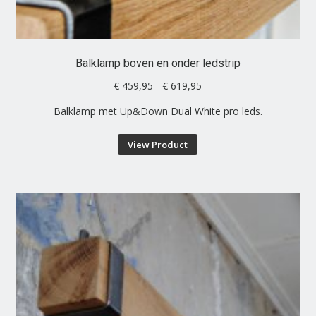
Balklamp boven en onder ledstrip
Prijsklasse:
€
459,95
-
€
619,95
€ 459,95
Balklamp met Up&Down Dual White pro leds.
tot
€ 619,95
Dit
View Product
product
heeft
meerdere
variaties.
Deze
optie
kan
gekozen