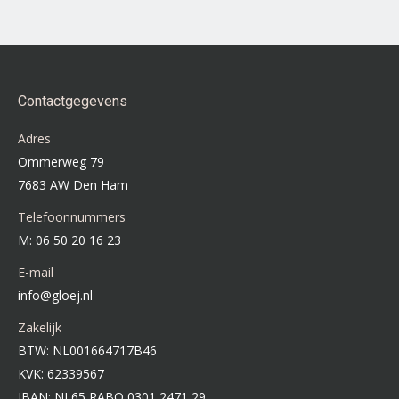
Contactgegevens
Adres
Ommerweg 79
7683 AW Den Ham
Telefoonnummers
M: 06 50 20 16 23
E-mail
info@gloej.nl
Zakelijk
BTW: NL001664717B46
KVK: 62339567
IBAN: NL65 RABO 0301 2471 29