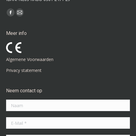
Vind ons op:
Facebook
Mail
page
page
opens
opens
Meer info
in
in
new
new
window
window
Algemene Voorwaarden
Privacy statement
Neem contact op