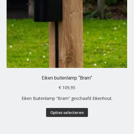
Eiken buitenlamp “Bram”
€
109,95
Eiken Buitenlamp “Bram” geschaafd Eikenhout.
Dit
Opties selecteren
product
heeft