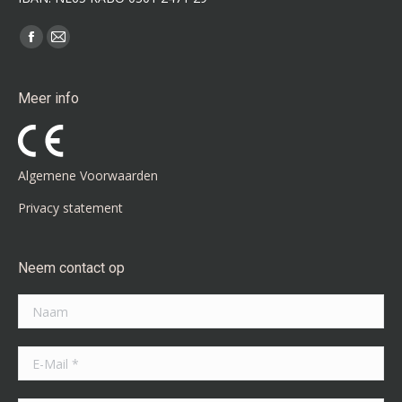
Vind ons op:
Facebook
Mail
page
page
opens
opens
Meer info
in
in
new
new
window
window
Algemene Voorwaarden
Privacy statement
Neem contact op