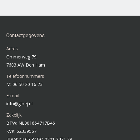
meerdere
variaties.
Deze
optie
Contactgegevens
kan
Adres
gekozen
Ommerweg 79
worden
7683 AW Den Ham
op
Telefoonnummers
de
M: 06 50 20 16 23
productpagina
E-mail
info@gloej.nl
Zakelijk
BTW: NL001664717B46
KVK: 62339567
IBAN: NL65 RABO 0301 2471 29