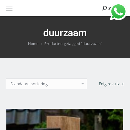
Zoeken
Search:
duurzaam
Je bent hier:
Home
Producten getagged “duurzaam”
Enig resultaat