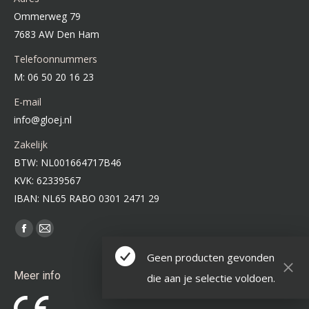
Ommerweg 79
7683 AW Den Ham
Telefoonnummers
M: 06 50 20 16 23
E-mail
info@gloej.nl
Zakelijk
BTW: NL001664717B46
KVK: 62339567
IBAN: NL65 RABO 0301 2471 29
Vind ons op:
Facebook
Mail
page
page
Geen producten gevonden
opens
opens
Meer info
die aan je selectie voldoen.
in
in
new
new