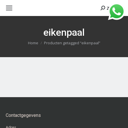
Zoeken
Search:
eikenpaal
Je bent hier:
Home
Producten getagged “eikenpaal”
Contactgegevens
Adres