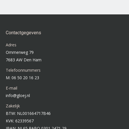
meerdere
variaties.
Deze
optie
Contactgegevens
kan
Adres
gekozen
Ommerweg 79
worden
7683 AW Den Ham
op
Telefoonnummers
de
M: 06 50 20 16 23
productpagina
E-mail
info@gloej.nl
Zakelijk
BTW: NL001664717B46
KVK: 62339567
IBAN: NL65 RABO 0301 2471 29