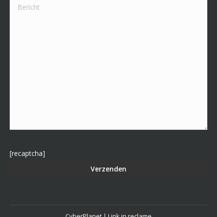
Gelieve dit veld leeg te laten.
[recaptcha]
CyberPlanet | Link in reclame