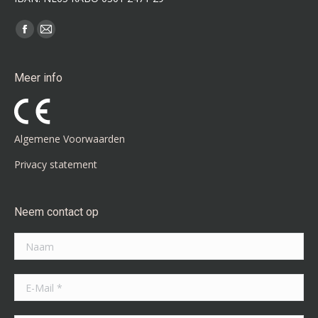
Vind ons op:
Facebook
Mail
page
page
opens
opens
Meer info
in
in
new
new
window
window
Algemene Voorwaarden
Privacy statement
Neem contact op