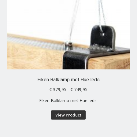
Eiken Balklamp met Hue leds
Prijsklasse:
€
379,95
-
€
749,95
€ 379,95
Eiken Balklamp met Hue leds.
tot
€ 749,95
Dit
View Product
product
heeft