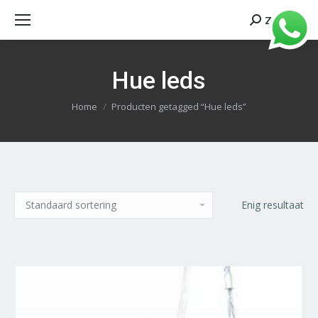
Zoeken
Search:
Hue leds
Je bent hier:
Home
Producten getagged “Hue leds”
Enig resultaat