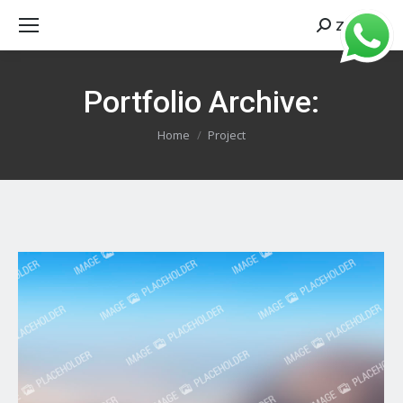
Zoeken
Search:
Portfolio Archive:
Je bent hier:
Home
Project